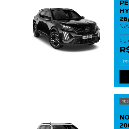
PE
HY
26
N/
À VI
R$
PR
PES
NO
20