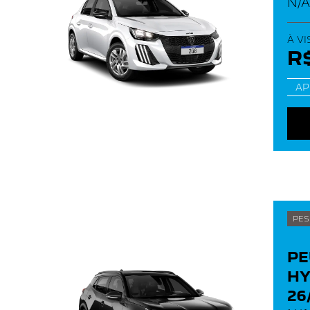
N/
À VI
R$
AP
PES
PE
HY
26