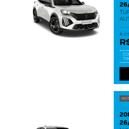
26
TU
AU
À VI
R$
CO
TR
MOT
20
26