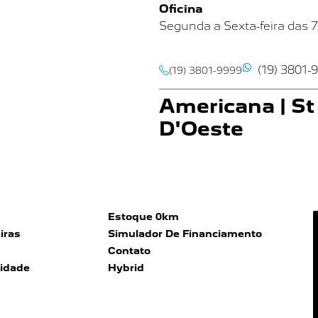
Oficina
Segunda a Sexta-feira das 
(19) 3801-
(19) 3801-9999
Americana | St
D'Oeste
Av Nossa Senhora de Fátima, 
Americana SP
Showroom
Segunda a Sexta-feira das 
Estoque 0km
Sábado das 9h às 16h
iras
Simulador De Financiamento
Contato
Oficina
cidade
Hybrid
Segunda a Sexta-feira das
7
(19) 3801-
(19) 3113-9199