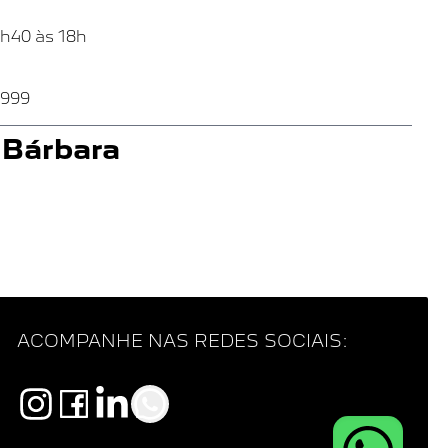
7h40 às 18h
9999
 Bárbara
1265 - Vila Israel -
8h às 18h
VER NO
MAPA
ACOMPANHE NAS REDES SOCIAIS:
h40 às 18h
9999