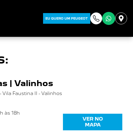
EU QUERO UM PEUGEOT
S:
s | Valinhos
Vila Faustina II - Valinhos
8h às 18h
VER NO
MAPA