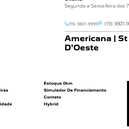
Segunda a Sexta-feira das 
(19) 3801-
(19) 3801-9999
Americana | St
D'Oeste
Av Nossa Senhora de Fátima, 
Americana SP
Showroom
Segunda a Sexta-feira das 
Estoque 0km
Sábado das 9h às 16h
iras
Simulador De Financiamento
Contato
Oficina
cidade
Hybrid
Segunda a Sexta-feira das
7
(19) 3801-
(19) 3113-9199