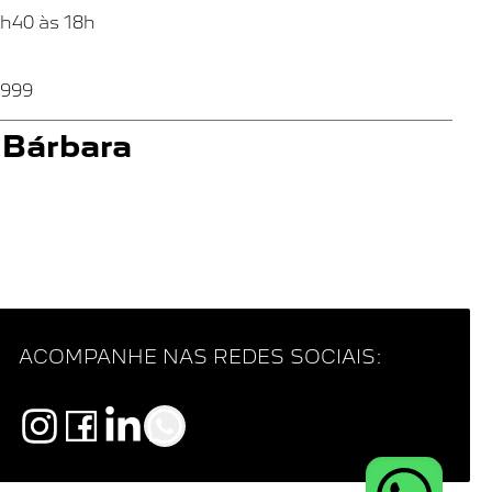
7h40 às 18h
9999
 Bárbara
1265 - Vila Israel -
8h às 18h
VER NO
MAPA
ACOMPANHE NAS REDES SOCIAIS:
h40 às 18h
9999