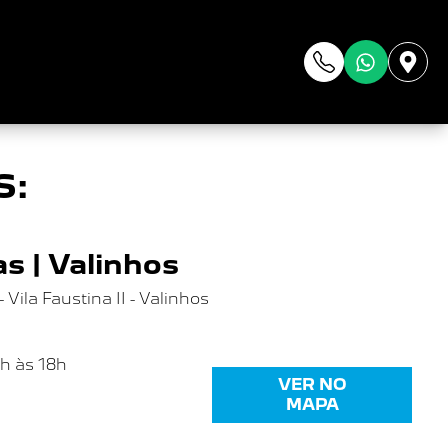
da
S:
s | Valinhos
Vila Faustina II - Valinhos
8h às 18h
VER NO
MAPA