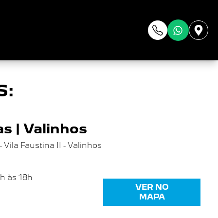
da
S:
s | Valinhos
Vila Faustina II - Valinhos
8h às 18h
VER NO
MAPA