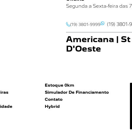
Segunda a Sexta-feira das 
(19) 3801-
(19) 3801-9999
Americana | St
D'Oeste
Av Nossa Senhora de Fátima, 
Americana SP
Showroom
Segunda a Sexta-feira das 
Estoque 0km
Sábado das 9h às 16h
iras
Simulador De Financiamento
Contato
Oficina
cidade
Hybrid
Segunda a Sexta-feira das
7
(19) 3801-
(19) 3113-9199