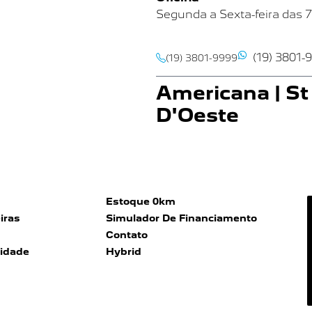
Segunda a Sexta-feira das 
(19) 3801-
(19) 3801-9999
Americana | St
D'Oeste
Av Nossa Senhora de Fátima, 
Americana SP
Showroom
Segunda a Sexta-feira das 
Estoque 0km
Sábado das 9h às 16h
iras
Simulador De Financiamento
Contato
Oficina
cidade
Hybrid
Segunda a Sexta-feira das
7
(19) 3801-
(19) 3113-9199