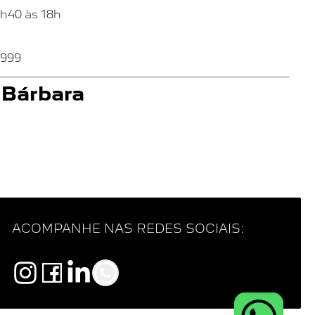
7h40 às 18h
9999
 Bárbara
1265 - Vila Israel -
8h às 18h
VER NO
MAPA
ACOMPANHE NAS REDES SOCIAIS:
h40 às 18h
9999