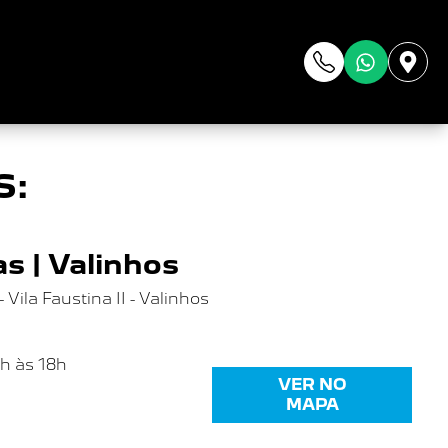
da
S:
s | Valinhos
Vila Faustina II - Valinhos
8h às 18h
VER NO
MAPA