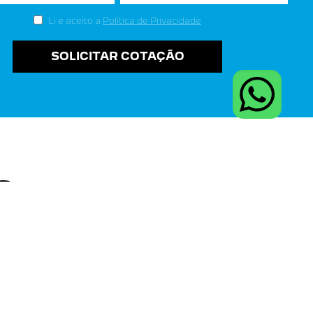
Li e aceito a
Política de Privacidade
SOLICITAR COTAÇÃO
S:
s | Valinhos
Vila Faustina II - Valinhos